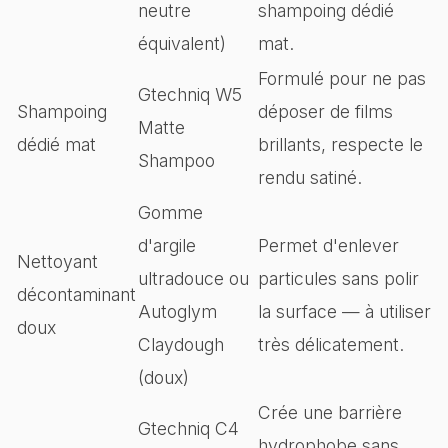
neutre
shampoing dédié
équivalent)
mat.
Formulé pour ne pas
Gtechniq W5
Shampoing
déposer de films
Matte
dédié mat
brillants, respecte le
Shampoo
rendu satiné.
Gomme
d'argile
Permet d'enlever
Nettoyant
ultradouce ou
particules sans polir
décontaminant
Autoglym
la surface — à utiliser
doux
Claydough
très délicatement.
(doux)
Crée une barrière
Gtechniq C4
hydrophobe sans